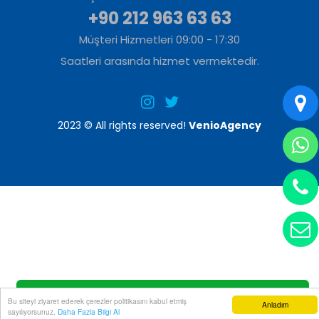
+90 212 963 63 63
Müşteri Hizmetleri 09:00 - 17:30
Saatleri arasında hizmet vermektedir.
2023 © All rights reserved!
VenioAgency
HEMEN ARA
Bu siteyi ziyaret ederek çerezler politikasını kabul etmiş
Anladım
sayılıyorsunuz.
Daha Fazla Bilgi Al