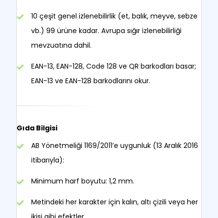
10 çeşit genel izlenebilirlik (et, balık, meyve, sebze
vb.) 99 ürüne kadar. Avrupa sığır izlenebilirliği
mevzuatına dahil.
EAN-13, EAN-128, Code 128 ve QR barkodları basar;
EAN-13 ve EAN-128 barkodlarını okur.
Gıda Bilgisi
AB Yönetmeliği 1169/2011’e uygunluk (13 Aralık 2016
itibarıyla):
Minimum harf boyutu: 1,2 mm.
Metindeki her karakter için kalın, altı çizili veya her
ikisi gibi efektler.