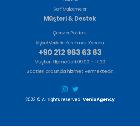
Sarf Malzemeler
Müşteri & Destek
Çerezler Politikası
Kişisel Verilerin Korunması Kanunu
+90 212 963 63 63
Müşteri Hizmetleri 09:00 - 17:30
Saatleri arasında hizmet vermektedir.
2023 © All rights reserved!
VenioAgency
HEMEN ARA
Bu siteyi ziyaret ederek çerezler politikasını kabul etmiş
Anladım
sayılıyorsunuz.
Daha Fazla Bilgi Al