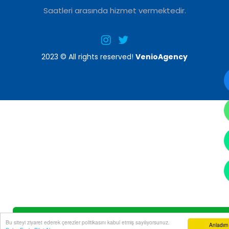
Saatleri arasında hizmet vermektedir.
2023 © All rights reserved!
VenioAgency
HEMEN ARA
Bu siteyi ziyaret ederek çerezler politikasını kabul etmiş sayılıyorsunuz.
Anladım